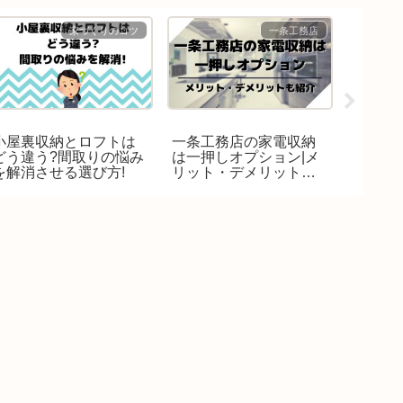
家づくりのコツ
一条工務店
小屋裏収納とロフトは
一条工務店の家電収納
ダウン
どう違う?間取りの悩み
は一押しオプション|メ
ット5
を解消させる選び方!
リット・デメリットも
明選び
紹介