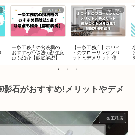
店
一条工務店
一条工務店
一条工務店の食洗機の
【一条工務店】ホワイ
6
おすすめ掃除法5選!注意
トのフローリングメリ
点も紹介【徹底解説】
ットとデメリット|傷が
つくとどうなる?【現
実】
御影石がおすすめ!メリットやデメ
一条工務店