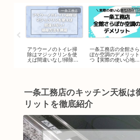
一条工務店
一条工務店
一条工務
用でき
アラウーノのトイレ掃
一条工務店の全館さら
|メリッ
除はマジックリンを使
ぽか空調のデメリット
を分か
えば間違いなし!掃除方
つ【実際の使い心地も
体験談
法を網羅
解説】
一条工務店のキッチン天板は
リットを徹底紹介