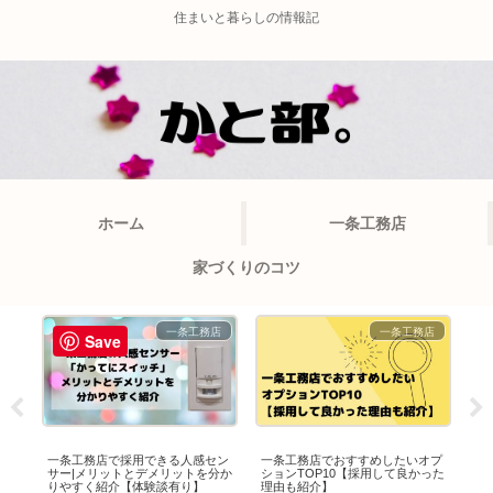
住まいと暮らしの情報記
ホーム
一条工務店
家づくりのコツ
店
一条工務店
一条工務店
Save
は良
一条工務店で採用できる人感セン
一条工務店でおすすめしたいオプ
一
3つ
サー|メリットとデメリットを分か
ションTOP10【採用して良かった
プ
りやすく紹介【体験談有り】
理由も紹介】
紹