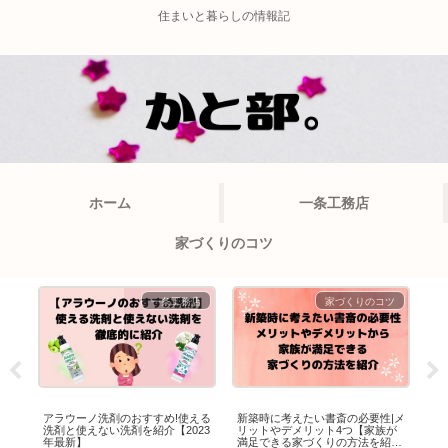
住まいと暮らしの情報記
ホーム
一条工務店
家づくりのコツ
ツ
一条工務店
家づくりのコツ
のメ
アラウーノ洗剤のおすすめ!使える
新築時に考えたい書斎の必要性|メ
一
を一
洗剤と使えない洗剤を紹介【2023
リットやデメリット4つ【家族が
プ
年最新】
満足できる家づくりの方法を紹
紹